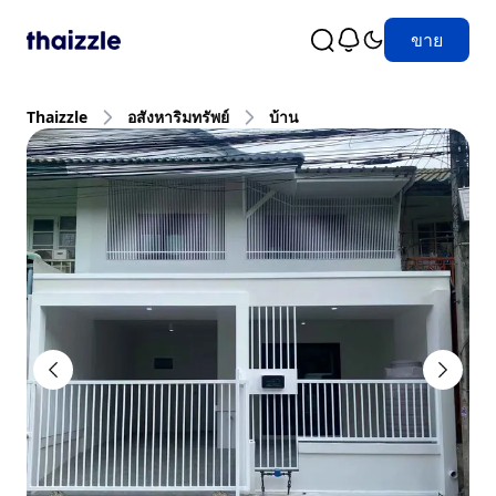
ขาย
Thaizzle
อสังหาริมทรัพย์
บ้าน