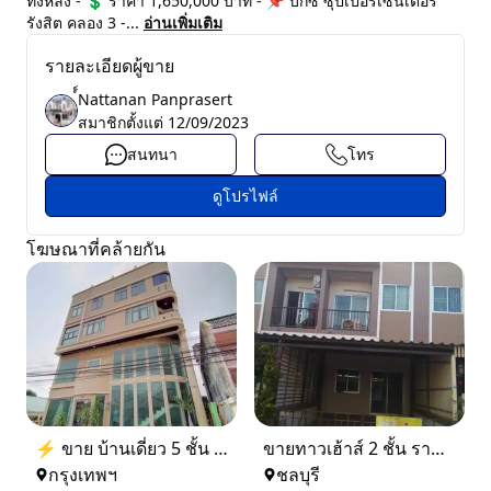
ทั้งหลัง - 💲 ราคา 1,650,000 บาท - 📌 บิ๊กซี ซุปเปอร์เซ็นเตอร์
รังสิต คลอง 3 -...
อ่านเพิ่มเติม
รายละเอียดผู้ขาย
์์Nattanan Panprasert
สมาชิกตั้งแต่
12/09/2023
สนทนา
โทร
ดูโปรไฟล์
โฆษณาที่คล้ายกัน
⚡ ขาย บ้านเดี่ยว 5 ชั้น ซอย ประชาชื่น 14 ใกล้ BTS
ขายทาวเฮ้าส์ 2 ชั้น ราคา 1.9 ล้านบาท ที่อยู่ ศรีราชา ชลบุรี
กรุงเทพฯ
ชลบุรี