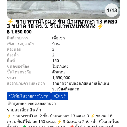
1
/
13
⚡ ขาย ทาวน์โฮม 2 ชั้น บ้านพฤกษา 13 คลอง
3 ขนาด 18 ตร.ว. รีโนเวทใหม่ทั้งหลัง ⚡
฿
1,650,000
พิมพ์รายการ
เพื่อเช่า
เพื่อการอยู่อาศัย
บ้าน
ห้องนอน
3
ห้องน้ำ
2
พื้นที่
150
ชนิดของห้อง
ไม่ตกแต่ง
ขึ้นโดยตรงกับ
ตัวแทน
ราคา
1,650,000
สิ่งอำนวยความสะดวก
รักษาความปลอดภัย
สนามเด็กเล่น
ระเบียง
ที่จอดรถ
เพิ่มในรายการโปรด
แชร์
กรุงเทพฯ
เขตคลองสามวา
รายละเอียดสินค้า
⚡ ขาย ทาวน์โฮม 2 ชั้น บ้านพฤกษา 13 คลอง 3 ⚡ ขนาด 18
ตร.ว. พื้นที่ใช้สอย 150 ตร.ม. ⚡ 3 ห้องนอน 2 ห้องน้ำ รีโนเวทใหม่