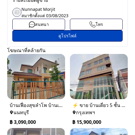
รายละเอียดผู้ขาย
Nunnapat Morjit
สมาชิกตั้งแต่
03/08/2023
สนทนา
โทร
ดูโปรไฟล์
โฆษณาที่คล้ายกัน
บ้านเฟื่องสุขลำโพ บ้านเดี่ยวสร้างใหม่ บางบัวทอง
⚡ ขาย บ้านเดี่ยว 5 ชั้น ซอย ประชาชื่น 14 ใกล้ BTS
นนทบุรี
กรุงเทพฯ
฿
3,090,000
฿
15,900,000