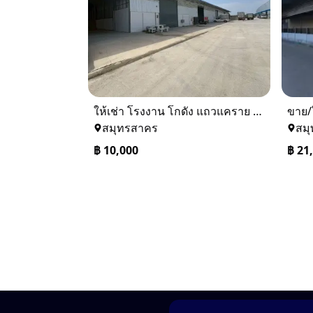
ให้เช่า โรงงาน โกดัง แถวแคราย คลองมะเดื่อ นาดี บางน้ำจืด สมุทรสาคร
สมุทรสาคร
สม
฿
10,000
฿
21