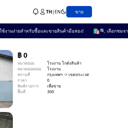
TH
|
EN
ขาย
🛍️
นง่ายสำหรับซื้อและขายสินค้ามือสอง!
🔍 เลือกชมจากกว่า 
฿
0
หมวดย่อย
โรงงาน โกดังสินค้า
หมวดย่อยย่อย
โรงงาน
สถานที่
กรุงเทพฯ -> เขตประเวศ
ราคา
0
พิมพ์รายการ
เพื่อขาย
พื้นที่
300