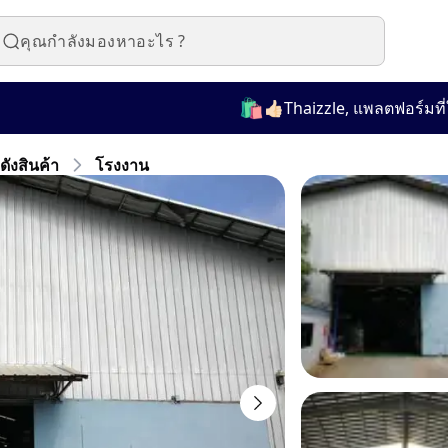
🛍️
👍🏻Thaizzle, แพลตฟอร์มที่ใช้งา
ังสินค้า
โรงงาน