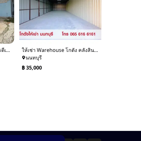
ให้เช่า โกดัง โรงงาน โครงการดีเจริญ แยกบางน้ำจืด
ให้เช่า Warehouse โกดัง คลังสินค้า ขนาด 108 ตร.ม. สนามบินน้ำ นนทบุรี
นนทบุรี
฿
35,000