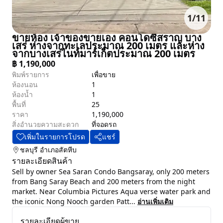
1
/
11
ขายห้อง เจ้าของขายเอง คอนโดซีสราญ บาง
เสร่ ห่างจากทะเลประมาณ 200 เมตร และห่าง
จากบางเสร่ไนท์มาร์เก็ตประมาณ 200 เมตร
฿
1,190,000
พิมพ์รายการ
เพื่อขาย
ห้องนอน
1
ห้องน้ำ
1
พื้นที่
25
ราคา
1,190,000
สิ่งอำนวยความสะดวก
ที่จอดรถ
เพิ่มในรายการโปรด
แชร์
ชลบุรี
อำเภอสัตหีบ
รายละเอียดสินค้า
Sell by owner Sea Saran Condo Bangsaray, only 200 meters
from Bang Saray Beach and 200 meters from the night
market. Near Columbia Pictures Aqua verse water park and
the iconic Nong Nooch garden Patt...
อ่านเพิ่มเติม
รายละเอียดผู้ขาย