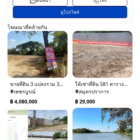
สนทนา
โทร
ดูโปรไฟล์
โฆษณาที่คล้ายกัน
ขายที่ดิน 3 แปลงรวม 340 ตรว ราคา ตรว. ล่ะ 12000 บาท เมืองเพชรบูรณ์
ให้เช่าที่ดิน 581 ตารางวา ตรงข้างอู่ใหม่แจ็คบางหญ้าแพรก บางหัวเสือ
เพชรบูรณ์
สมุทรปราการ
฿
4,080,000
฿
29,000