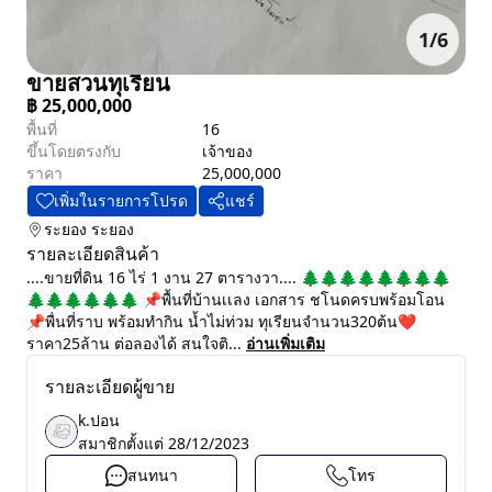
1
/
6
ขายสวนทุเรียน
฿
25,000,000
พื้นที่
16
ขึ้นโดยตรงกับ
เจ้าของ
ราคา
25,000,000
เพิ่มในรายการโปรด
แชร์
ระยอง
ระยอง
รายละเอียดสินค้า
....ขายที่ดิน 16 ไร่ 1 งาน 27 ตารางวา.... 🌲🌲🌲🌲🌲🌲🌲🌲
🌲🌲🌲🌲🌲🌲 📌พื้นที่บ้านเเลง เอกสาร ชโนดครบพร้อมโอน
📌พื่นที่ราบ พร้อมทำกิน น้ำไม่ท่วม ทุเรียนจำนวน320ต้น❤️
ราคา25ล้าน ต่อลองได้ สนใจติ...
อ่านเพิ่มเติม
รายละเอียดผู้ขาย
k.ปอน
สมาชิกตั้งแต่
28/12/2023
สนทนา
โทร