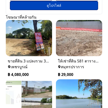
ดูโปรไฟล์
โฆษณาที่คล้ายกัน
ขายที่ดิน 3 แปลงรวม 340 ตรว ราคา ตรว. ล่ะ 12000 บาท เมืองเพชรบูรณ์
ให้เช่าที่ดิน 581 ตารางวา ตรงข้างอู่ใหม่แจ็คบางหญ้าแพรก บางหัวเสือ
เพชรบูรณ์
สมุทรปราการ
฿
4,080,000
฿
29,000