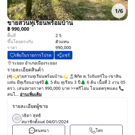
1
/
6
ขายสวนทุเรียนพร้อมบ้าน
฿
990,000
พื้นที่
2 5
ขึ้นโดยตรงกับ
ตัวแทน
ราคา
990,000
เพิ่มในรายการโปรด
แชร์
ระยอง
อำเภอเมืองระยอง
รายละเอียดสินค้า
(4)💫vายสวนทุเรียนพร้อมบ้าน💫 🏝พิกัด ต.วังจันทร์ใน-เขาหิน
แท่น มีทุเรียนอายุ4ปี🌲 5 ต้น ทุเรียน 3 ปี🌲 6 ต้น เนื้อที่ 2 งาน 05
ตรว. เสนอvายราคา 990,000 บาท >>ฟรีโอน โฉนดครุฑแดง 📞
สนใ...
อ่านเพิ่มเติม
รายละเอียดผู้ขาย
วธิดา สุทธิ
สมาชิกตั้งแต่
04/01/2024
สนทนา
โทร