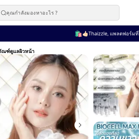
🛍️
👍🏻Thaizzle, แพลตฟอร์มที่ใช้งา
ภัณฑ์ดูแลผิวหน้า