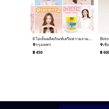
8 ไอเท็มผลิตภัณฑ์เสริมความงามและบำรุงผิวคุณภาพสูง จาก Perfect Skin Shop
กรุงเทพฯ
เชี
฿
450
฿
60