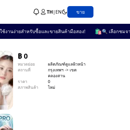
TH
|
EN
ขาย
🛍️
นง่ายสำหรับซื้อและขายสินค้ามือสอง!
🔍 เลือกชมจากกว่า 
฿
0
หมวดย่อย
ผลิตภัณฑ์ดูแลผิวหน้า
สถานที่
กรุงเทพฯ -> เขต
คลองสาน
ราคา
0
สภาพสินค้า
ไหม่