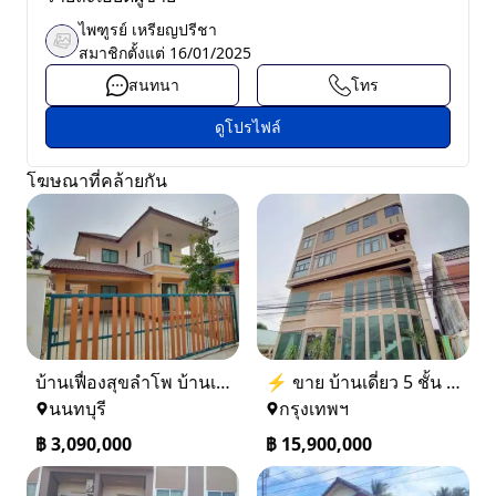
ไพฑูรย์ เหรียญปรีชา
สมาชิกตั้งแต่
16/01/2025
สนทนา
โทร
ดูโปรไฟล์
โฆษณาที่คล้ายกัน
บ้านเฟื่องสุขลำโพ บ้านเดี่ยวสร้างใหม่ บางบัวทอง
⚡ ขาย บ้านเดี่ยว 5 ชั้น ซอย ประชาชื่น 14 ใกล้ BTS
นนทบุรี
กรุงเทพฯ
฿
3,090,000
฿
15,900,000