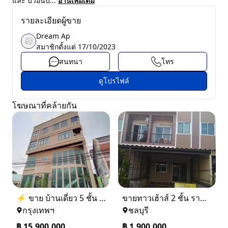
และ บิ้วอินบ...
อ่านเพิ่มเติม
รายละเอียดผู้ขาย
Dream Ap
สมาชิกตั้งแต่
17/10/2023
สนทนา
โทร
ดูโปรไฟล์
โฆษณาที่คล้ายกัน
⚡ ขาย บ้านเดี่ยว 5 ชั้น ซอย ประชาชื่น 14 ใกล้ BTS
ขายทาวเฮ้าส์ 2 ชั้น ราคา 1.9 ล้านบาท ที่อยู่ ศรีราชา ชลบุรี
กรุงเทพฯ
ชลบุรี
฿
15,900,000
฿
1,900,000