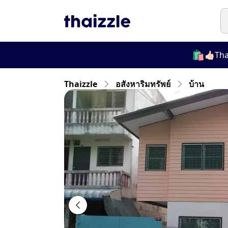
🛍️
👍🏻Thaizzle,
Thaizzle
อสังหาริมทรัพย์
บ้าน