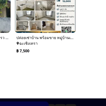
ขายบ้านเดียว 1 ชั้นพื้นที่ 102 ตรว บางละมุง ชลบุรี
ปล่อยเช่าบ้าน พร้อมขาย หมู่บ้านเจทาว ตำบลแสนภูดาษ
ฉะเชิงเทรา
฿
7,500