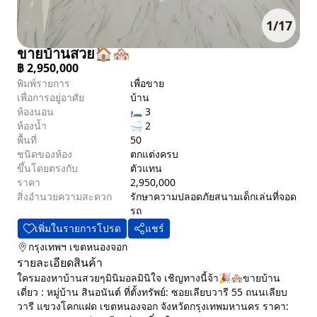
1
/
17
ขายบ้านสวย🏠🏘️
฿
2,950,000
พิมพ์รายการ
เพื่อขาย
เพื่อการอยู่อาศัย
บ้าน
ห้องนอน
🛏 3
ห้องน้ำ
🛁 2
พื้นที่
50
ชนิดของห้อง
ตกแต่งครบ
ขึ้นโดยตรงกับ
ตัวแทน
ราคา
2,950,000
สิ่งอำนวยความสะดวก
รักษาความปลอดภัย
สนามเด็กเล่น
ที่จอด
รถ
เพิ่มในรายการโปรด
แชร์
กรุงเทพฯ
เขตหนองจอก
รายละเอียดสินค้า
ใครมองหาบ้านสวยๆมินิมอลมินิใจ เชิญทางนี้จ้า🎉🏘️ขายบ้าน
เดี่ยว : หมู่บ้าน สินอนันต์ ที่ตั้งทรัพย์: ซอยเลียบวารี 55 ถนนเลียบ
วารี แขวงโคกแฝด เขตหนองจอก จังหวัดกรุงเทพมหานคร ราคา: