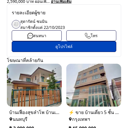
2,590,000 บาท ผ่อนเพี...
อ่านเพิ่มเติม
รายละเอียดผู้ขาย
สุดารัตน์ ซมมิน
สมาชิกตั้งแต่
22/10/2023
สนทนา
โทร
ดูโปรไฟล์
โฆษณาที่คล้ายกัน
บ้านเฟื่องสุขลำโพ บ้านเดี่ยวสร้างใหม่ บางบัวทอง
⚡ ขาย บ้านเดี่ยว 5 ชั้น ซอย ประชาชื่น 14 ใกล้ BTS
นนทบุรี
กรุงเทพฯ