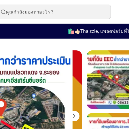
🛍️
👍🏻Thaizzle, แพลตฟอร์มที่ใช้ง