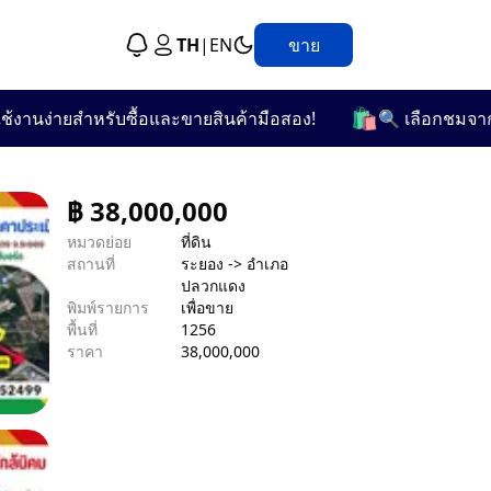
TH
|
EN
ขาย
🛍️
านง่ายสำหรับซื้อและขายสินค้ามือสอง!
🔍 เลือกชมจากกว่า
฿
38,000,000
หมวดย่อย
ที่ดิน
สถานที่
ระยอง -> อำเภอ
ปลวกแดง
พิมพ์รายการ
เพื่อขาย
พื้นที่
1256
ราคา
38,000,000