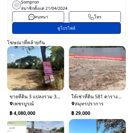
Sompron
สมาชิกตั้งแต่
21/04/2024
สนทนา
โทร
ดูโปรไฟล์
โฆษณาที่คล้ายกัน
ขายที่ดิน 3 แปลงรวม 340 ตรว ราคา ตรว. ล่ะ 12000 บาท เมืองเพชรบูรณ์
ให้เช่าที่ดิน 581 ตารางวา ตรงข้างอู่ใหม่แจ็คบางหญ้าแพรก บางหัวเสือ
เพชรบูรณ์
สมุทรปราการ
฿
4,080,000
฿
29,000