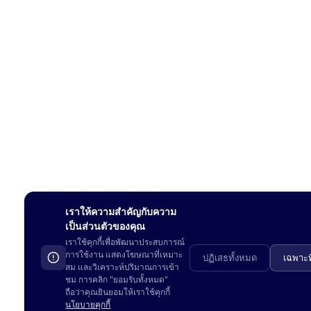
เราให้ความสำคัญกับความ
เป็นส่วนตัวของคุณ
เราใช้คุกกี้เพื่อพัฒนาประสบการณ์
ดูในแอพ
การใช้งาน แสดงโฆษณาที่เหมาะ
ปฏิเสธทั้งหมด
เฉพาะท
สม และวิเคราะห์ปริมาณการเข้า
ชม การคลิก "ยอมรับทั้งหมด"
ถือว่าคุณยินยอมให้เราใช้คุกกี้
นโยบายคุกกี้