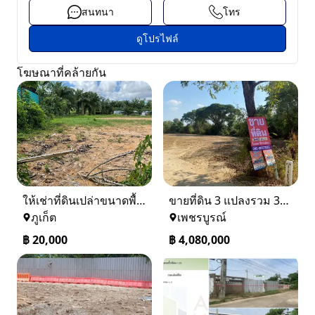
สนทนา
โทร
ดูโปรไฟล์
โฆษณาที่คล้ายกัน
ให้เช่าที่ดินเปล่าขนาดพื้นที่ 1 ไร่ 2 งาน 80 ตารางวา อำเภอถลาง
ขายที่ดิน 3 แปลงรวม 340 ตรว ราคา ตรว. ล่ะ 12000 บาท เมืองเพชรบูรณ์
ภูเก็ต
เพชรบูรณ์
฿
20,000
฿
4,080,000