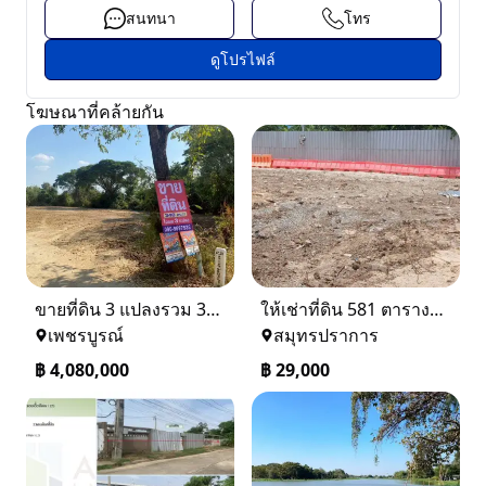
สนทนา
โทร
ดูโปรไฟล์
โฆษณาที่คล้ายกัน
ขายที่ดิน 3 แปลงรวม 340 ตรว ราคา ตรว. ล่ะ 12000 บาท เมืองเพชรบูรณ์
ให้เช่าที่ดิน 581 ตารางวา ตรงข้างอู่ใหม่แจ็คบางหญ้าแพรก บางหัวเสือ
เพชรบูรณ์
สมุทรปราการ
฿
4,080,000
฿
29,000