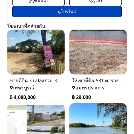
สนทนา
โทร
ดูโปรไฟล์
โฆษณาที่คล้ายกัน
ขายที่ดิน 3 แปลงรวม 340 ตรว ราคา ตรว. ล่ะ 12000 บาท เมืองเพชรบูรณ์
ให้เช่าที่ดิน 581 ตารางวา ตรงข้างอู่ใหม่แจ็คบางหญ้าแพรก บางหัวเสือ
เพชรบูรณ์
สมุทรปราการ
฿
4,080,000
฿
29,000