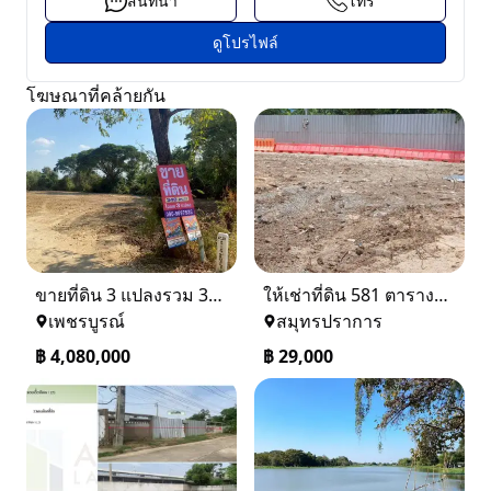
สนทนา
โทร
ดูโปรไฟล์
โฆษณาที่คล้ายกัน
ขายที่ดิน 3 แปลงรวม 340 ตรว ราคา ตรว. ล่ะ 12000 บาท เมืองเพชรบูรณ์
ให้เช่าที่ดิน 581 ตารางวา ตรงข้างอู่ใหม่แจ็คบางหญ้าแพรก บางหัวเสือ
เพชรบูรณ์
สมุทรปราการ
฿
4,080,000
฿
29,000