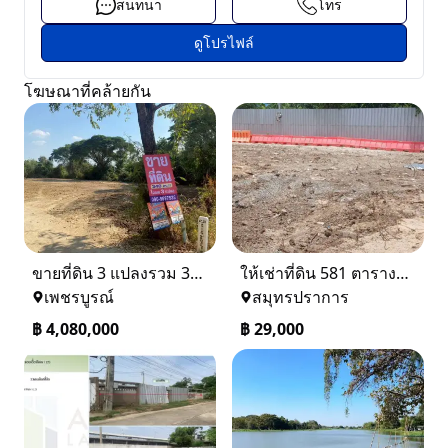
สนทนา
โทร
ดูโปรไฟล์
โฆษณาที่คล้ายกัน
ขายที่ดิน 3 แปลงรวม 340 ตรว ราคา ตรว. ล่ะ 12000 บาท เมืองเพชรบูรณ์
ให้เช่าที่ดิน 581 ตารางวา ตรงข้างอู่ใหม่แจ็คบางหญ้าแพรก บางหัวเสือ
เพชรบูรณ์
สมุทรปราการ
฿
4,080,000
฿
29,000