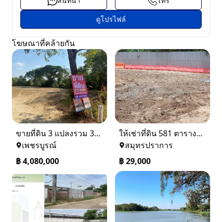
สนทนา
โทร
ดูโปรไฟล์
โฆษณาที่คล้ายกัน
ขายที่ดิน 3 แปลงรวม 340 ตรว ราคา ตรว. ล่ะ 12000 บาท เมืองเพชรบูรณ์
ให้เช่าที่ดิน 581 ตารางวา ตรงข้างอู่ใหม่แจ็คบางหญ้าแพรก บางหัวเสือ
เพชรบูรณ์
สมุทรปราการ
฿
4,080,000
฿
29,000