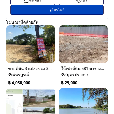
สนทนา
โทร
ดูโปรไฟล์
โฆษณาที่คล้ายกัน
ขายที่ดิน 3 แปลงรวม 340 ตรว ราคา ตรว. ล่ะ 12000 บาท เมืองเพชรบูรณ์
ให้เช่าที่ดิน 581 ตารางวา ตรงข้างอู่ใหม่แจ็คบางหญ้าแพรก บางหัวเสือ
เพชรบูรณ์
สมุทรปราการ
฿
4,080,000
฿
29,000