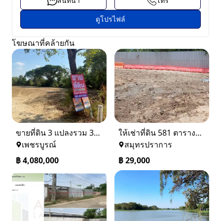
สนทนา
โทร
ดูโปรไฟล์
โฆษณาที่คล้ายกัน
ขายที่ดิน 3 แปลงรวม 340 ตรว ราคา ตรว. ล่ะ 12000 บาท เมืองเพชรบูรณ์
ให้เช่าที่ดิน 581 ตารางวา ตรงข้างอู่ใหม่แจ็คบางหญ้าแพรก บางหัวเสือ
เพชรบูรณ์
สมุทรปราการ
฿
4,080,000
฿
29,000