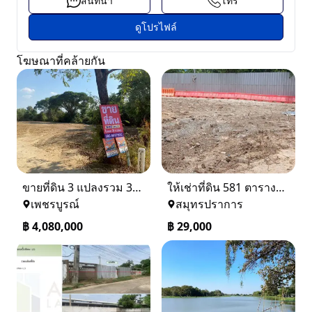
สนทนา
โทร
ดูโปรไฟล์
โฆษณาที่คล้ายกัน
ขายที่ดิน 3 แปลงรวม 340 ตรว ราคา ตรว. ล่ะ 12000 บาท เมืองเพชรบูรณ์
ให้เช่าที่ดิน 581 ตารางวา ตรงข้างอู่ใหม่แจ็คบางหญ้าแพรก บางหัวเสือ
เพชรบูรณ์
สมุทรปราการ
฿
4,080,000
฿
29,000