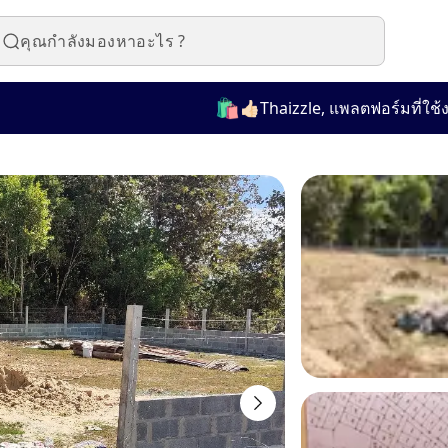
🛍️
👍🏻Thaizzle, แพลตฟอร์มที่ใช้งานง่