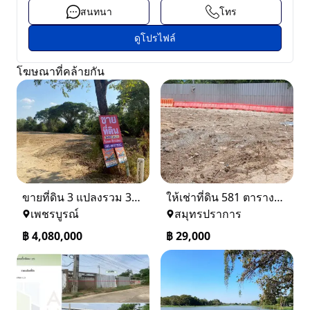
สนทนา
โทร
ดูโปรไฟล์
โฆษณาที่คล้ายกัน
ขายที่ดิน 3 แปลงรวม 340 ตรว ราคา ตรว. ล่ะ 12000 บาท เมืองเพชรบูรณ์
ให้เช่าที่ดิน 581 ตารางวา ตรงข้างอู่ใหม่แจ็คบางหญ้าแพรก บางหัวเสือ
เพชรบูรณ์
สมุทรปราการ
฿
4,080,000
฿
29,000