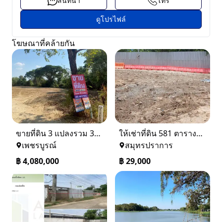
สนทนา
โทร
ดูโปรไฟล์
โฆษณาที่คล้ายกัน
ขายที่ดิน 3 แปลงรวม 340 ตรว ราคา ตรว. ล่ะ 12000 บาท เมืองเพชรบูรณ์
ให้เช่าที่ดิน 581 ตารางวา ตรงข้างอู่ใหม่แจ็คบางหญ้าแพรก บางหัวเสือ
เพชรบูรณ์
สมุทรปราการ
฿
4,080,000
฿
29,000