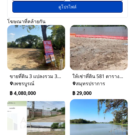
ดูโปรไฟล์
โฆษณาที่คล้ายกัน
ขายที่ดิน 3 แปลงรวม 340 ตรว ราคา ตรว. ล่ะ 12000 บาท เมืองเพชรบูรณ์
ให้เช่าที่ดิน 581 ตารางวา ตรงข้างอู่ใหม่แจ็คบางหญ้าแพรก บางหัวเสือ
เพชรบูรณ์
สมุทรปราการ
฿
4,080,000
฿
29,000