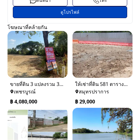
สนทนา
โทร
ดูโปรไฟล์
โฆษณาที่คล้ายกัน
ขายที่ดิน 3 แปลงรวม 340 ตรว ราคา ตรว. ล่ะ 12000 บาท เมืองเพชรบูรณ์
ให้เช่าที่ดิน 581 ตารางวา ตรงข้างอู่ใหม่แจ็คบางหญ้าแพรก บางหัวเสือ
เพชรบูรณ์
สมุทรปราการ
฿
4,080,000
฿
29,000