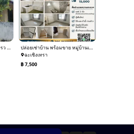
ขายบ้านเดียว 1 ชั้นพื้นที่ 102 ตรว บางละมุง ชลบุรี
ปล่อยเช่าบ้าน พร้อมขาย หมู่บ้านเจทาว ตำบลแสนภูดาษ
ฉะเชิงเทรา
฿
7,500