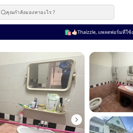
🛍️
👍🏻Thaizzle, แพลตฟอร์มที่ใช้งานง่