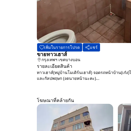
เพิ่มในรายการโปรด
แชร์
ขายทาวเฮาส์
กรุงเทพฯ
เขตบางบอน
รายละเอียดสินค้า
ทาวเฮาส์(หมู่บ้านโมเดิร์นเฮาส์) จอดรถหน้าบ้าน(เก๋ง
และกัลปพฤษก (งดนายหน้านะคะ)...
โฆษณาที่คล้ายกัน