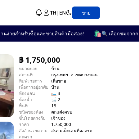
TH
|
EN
ขาย
🛍️
ายสำหรับซื้อและขายสินค้ามือสอง!
🔍 เลือกชมจากกว่า 25 
฿
1,750,000
หมวดย่อย
บ้าน
สถานที่
กรุงเทพฯ -> เขตบางบอน
พิมพ์รายการ
เพื่อขาย
เพื่อการอยู่อาศัย
บ้าน
ห้องนอน
🛏 3
ห้องน้ำ
🛁 2
พื้นที่
18
ชนิดของห้อง
ตกแต่งครบ
ขึ้นโดยตรงกับ
เจ้าของ
ราคา
1,750,000
สิ่งอำนวยความ
สนามเด็กเล่น
ที่จอดรถ
สะดวก