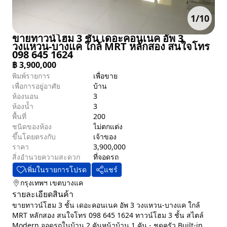
1
/
10
ขายทาวน์โฮม 3 ชั้น เดอะคอนเนค อัพ 3
วงแหวน-บางแค ใกล้ MRT หลักสอง สนใจโทร
098 645 1624
฿
3,900,000
พิมพ์รายการ
เพื่อขาย
เพื่อการอยู่อาศัย
บ้าน
ห้องนอน
3
ห้องน้ำ
3
พื้นที่
200
ชนิดของห้อง
ไม่ตกแต่ง
ขึ้นโดยตรงกับ
เจ้าของ
ราคา
3,900,000
สิ่งอำนวยความสะดวก
ที่จอดรถ
เพิ่มในรายการโปรด
แชร์
กรุงเทพฯ
เขตบางแค
รายละเอียดสินค้า
ขายทาวน์โฮม 3 ชั้น เดอะคอนเนค อัพ 3 วงแหวน-บางแค ใกล้
MRT หลักสอง สนใจโทร 098 645 1624 ทาวน์โฮม 3 ชั้น สไตล์
Modern จอดรถในบ้าน 2 คันหน้าบ้าน 1 คัน - ชุดครัว Built-in