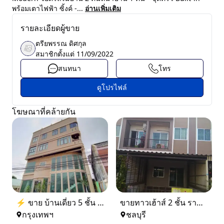
พร้อมเตาไฟฟ้า ซิ้งค์ -...
อ่านเพิ่มเติม
รายละเอียดผู้ขาย
ตรียพรรณ ดิศกุล
สมาชิกตั้งแต่
11/09/2022
สนทนา
โทร
ดูโปรไฟล์
โฆษณาที่คล้ายกัน
⚡ ขาย บ้านเดี่ยว 5 ชั้น ซอย ประชาชื่น 14 ใกล้ BTS
ขายทาวเฮ้าส์ 2 ชั้น ราคา 1.9 ล้านบาท ที่อยู่ ศรีราชา ชลบุรี
กรุงเทพฯ
ชลบุรี