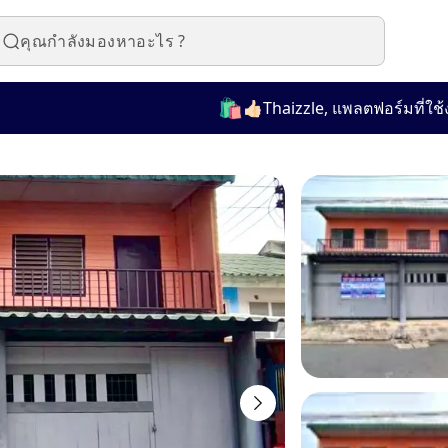
🛍️
👍🏻Thaizzle, แพลตฟอร์มที่ใช้งานง่า