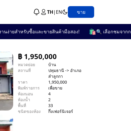
TH
|
EN
ขาย
🛍️
ยสำหรับซื้อและขายสินค้ามือสอง!
🔍 เลือกชมจากกว่า 25 
฿
1,950,000
หมวดย่อย
บ้าน
สถานที่
ปทุมธานี -> อำเภอ
ลำลูกกา
ราคา
1,950,000
พิมพ์รายการ
เพื่อขาย
ห้องนอน
4
ห้องน้ำ
2
พื้นที่
33
ชนิดของห้อง
กึ่งเฟอร์นิเจอร์