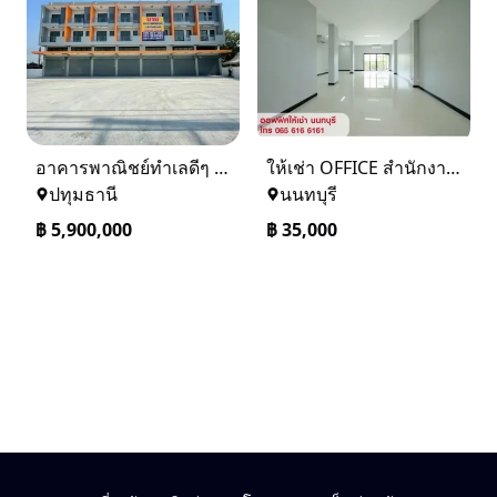
อาคารพาณิชย์ทำเลดีๆ หน้าติดถนน ด้านหลังแม่น้ำเจ้าพระยา
ให้เช่า OFFICE สำนักงาน ออฟฟิศ สนามบินน้ำ นนทบุรี ใกล้ MRT
ปทุมธานี
นนทบุรี
฿
5,900,000
฿
35,000