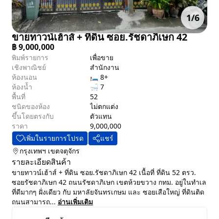
1
/
6
ขายทาวน์เฮ้าส์ + ที่ดิน ซอย.รัชดาภิเษก 42
฿
9,000,000
พิมพ์รายการ
เพื่อขาย
เชิงพาณิชย์
สำนักงาน
ห้องนอน
🛏 8+
ห้องน้ำ
🛁 7
พื้นที่
52
ชนิดของห้อง
ไม่ตกแต่ง
ขึ้นโดยตรงกับ
ตัวแทน
ราคา
9,000,000
เพิ่มในรายการโปรด
แชร์
กรุงเทพฯ
เขตจตุจักร
รายละเอียดสินค้า
ขายทาวน์เฮ้าส์ + ที่ดิน ซอย.รัชดาภิเษก 42 เนื้อที่ ที่ดิน 52 ตรว.
ซอยรัชดาภิเษก 42 ถนนรัชดาภิเษก เขตห้วยขวาง กทม. อยู่ในทำเล
ที่ดีมากๆ ฝั่งเดียว กับ มหาลัยจันทรเกษม และ ซอยเสือใหญ่ ที่ดินติด
ถนนสามารถ...
อ่านเพิ่มเติม