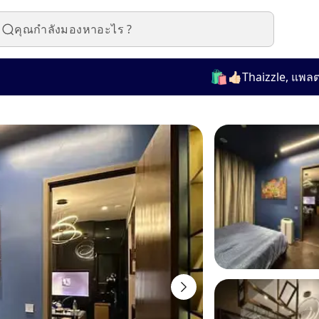
🛍️
👍🏻Thaizzle, แพลตฟอร์มท