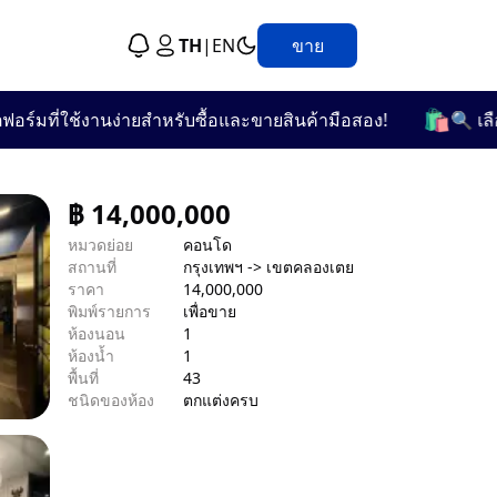
TH
|
EN
ขาย
🛍️
ี่ใช้งานง่ายสำหรับซื้อและขายสินค้ามือสอง!
🔍 เลือกชมจ
฿
14,000,000
หมวดย่อย
คอนโด
สถานที่
กรุงเทพฯ -> เขตคลองเตย
ราคา
14,000,000
พิมพ์รายการ
เพื่อขาย
ห้องนอน
1
ห้องน้ำ
1
พื้นที่
43
ชนิดของห้อง
ตกแต่งครบ