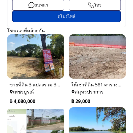
สนทนา
โทร
ดูโปรไฟล์
โฆษณาที่คล้ายกัน
ขายที่ดิน 3 แปลงรวม 340 ตรว ราคา ตรว. ล่ะ 12000 บาท เมืองเพชรบูรณ์
ให้เช่าที่ดิน 581 ตารางวา ตรงข้างอู่ใหม่แจ็คบางหญ้าแพรก บางหัวเสือ
เพชรบูรณ์
สมุทรปราการ
฿
4,080,000
฿
29,000