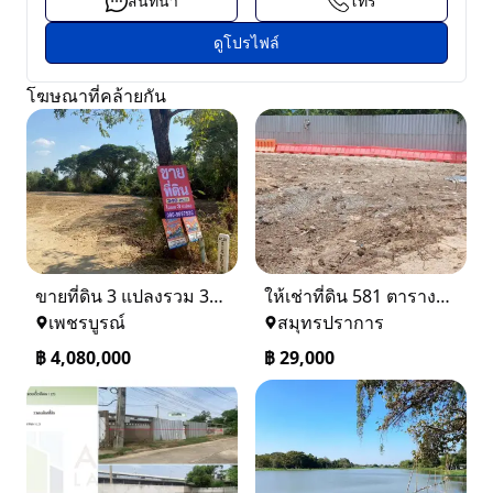
สนทนา
โทร
ดูโปรไฟล์
โฆษณาที่คล้ายกัน
ขายที่ดิน 3 แปลงรวม 340 ตรว ราคา ตรว. ล่ะ 12000 บาท เมืองเพชรบูรณ์
ให้เช่าที่ดิน 581 ตารางวา ตรงข้างอู่ใหม่แจ็คบางหญ้าแพรก บางหัวเสือ
เพชรบูรณ์
สมุทรปราการ
฿
4,080,000
฿
29,000