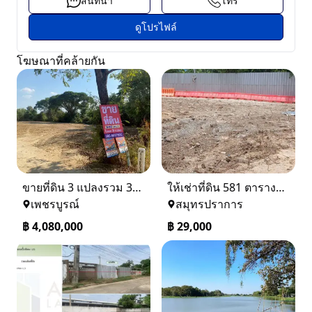
สนทนา
โทร
ดูโปรไฟล์
โฆษณาที่คล้ายกัน
ขายที่ดิน 3 แปลงรวม 340 ตรว ราคา ตรว. ล่ะ 12000 บาท เมืองเพชรบูรณ์
ให้เช่าที่ดิน 581 ตารางวา ตรงข้างอู่ใหม่แจ็คบางหญ้าแพรก บางหัวเสือ
เพชรบูรณ์
สมุทรปราการ
฿
4,080,000
฿
29,000