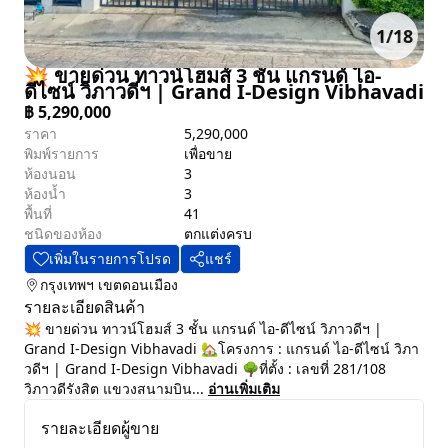
1
/
18
💥 ขายด่วน ทาวน์โฮมส์ 3 ชั้น แกรนด์ ไอ-
ดีไซน์ วิภาวดีฯ | Grand I-Design Vibhavadi
฿
5,290,000
ราคา
5,290,000
พิมพ์รายการ
เพื่อขาย
ห้องนอน
3
ห้องน้ำ
3
พื้นที่
41
ชนิดของห้อง
ตกแต่งครบ
เพิ่มในรายการโปรด
แชร์
กรุงเทพฯ
เขตดอนเมือง
รายละเอียดสินค้า
💥 ขายด่วน ทาวน์โฮมส์ 3 ชั้น แกรนด์ ไอ-ดีไซน์ วิภาวดีฯ |
Grand I-Design Vibhavadi 🏡โครงการ : แกรนด์ ไอ-ดีไซน์ วิภา
วดีฯ | Grand I-Design Vibhavadi 🌳ที่ตั้ง : เลขที่ 281/108
วิภาวดีรังสิต แขวงสนามบิน...
อ่านเพิ่มเติม
รายละเอียดผู้ขาย