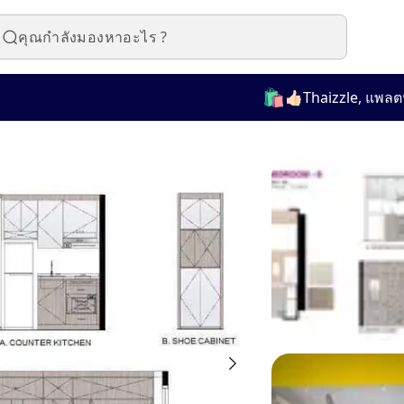
🛍️
👍🏻Thaizzle, แพลตฟอร์ม