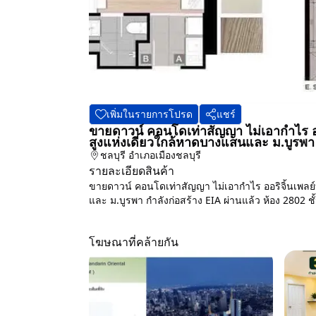
เพิ่มในรายการโปรด
แชร์
ขายดาวน์ คอนโดเท่าสัญญา ไม่เอากำไร อ
สูงแห่งเดียวใกล้หาดบางแสนและ ม.บูรพา
ชลบุรี
อำเภอเมืองชลบุรี
รายละเอียดสินค้า
ขายดาวน์ คอนโดเท่าสัญญา ไม่เอากำไร ออริจิ้นเพล
และ ม.บูรพา กำลังก่อสร้าง EIA ผ่านแล้ว ห้อง 2802 ช
โฆษณาที่คล้ายกัน