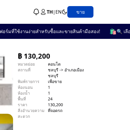
TH
|
EN
ขาย
🛍️
ที่ใช้งานง่ายสำหรับซื้อและขายสินค้ามือสอง!
🔍 เลือกชมจ
฿
130,200
หมวดย่อย
คอนโด
สถานที่
ชลบุรี -> อำเภอเมือง
ชลบุรี
พิมพ์รายการ
เพื่อขาย
ห้องนอน
1
ห้องน้ำ
1
พื้นที่
24
ราคา
130,200
สิ่งอำนวยความ
ที่จอดรถ
สะดวก