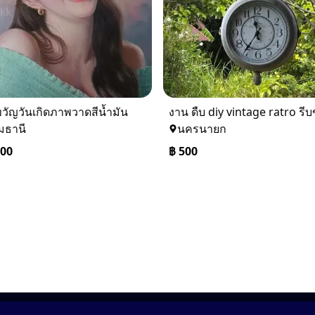
วัญวันเกิดภาพวาดสีน้ำมัน
มธานี
นครนายก
900
฿
500