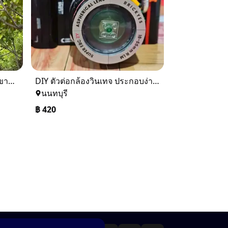
งาน ดืบ diy vintage ratro รีบขายด่วน เพราะ ปล่อยเซ้งร้าน ยกเว้นของเเต่ง
DIY ตัวต่อกล้องวินเทจ ประกอบง่าย ของเล่นมินิมอลตกแต่งบ้าน สวยคลาสสิกจาก IrregularToys
นนทบุรี
฿
420