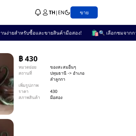
TH
|
EN
ขาย
🛍️
่ายสำหรับซื้อและขายสินค้ามือสอง!
🔍 เลือกชมจากกว่า 25
฿
430
หมวดย่อย
ของสะสมอื่นๆ
สถานที่
ปทุมธานี -> อำเภอ
ลำลูกกา
เพิ่มรูปภาพ
ราคา
430
สภาพสินค้า
มือสอง