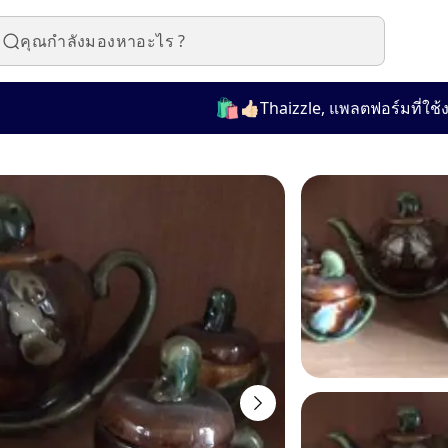
🛍️
👍🏻Thaizzle, แพลตฟอร์มที่ใช้งานง