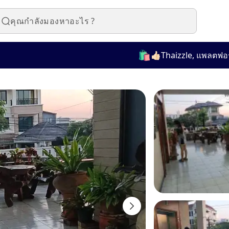
🛍️
👍🏻Thaizzle, แพลตฟอร์มที่ใ