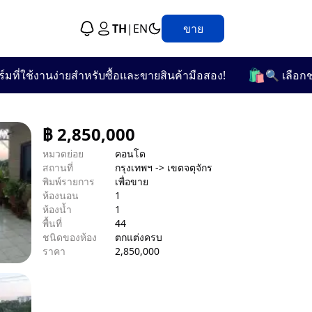
TH
|
EN
ขาย
🛍️
ช้งานง่ายสำหรับซื้อและขายสินค้ามือสอง!
🔍 เลือกชมจากก
฿
2,850,000
หมวดย่อย
คอนโด
สถานที่
กรุงเทพฯ -> เขตจตุจักร
พิมพ์รายการ
เพื่อขาย
ห้องนอน
1
ห้องน้ำ
1
พื้นที่
44
ชนิดของห้อง
ตกแต่งครบ
ราคา
2,850,000