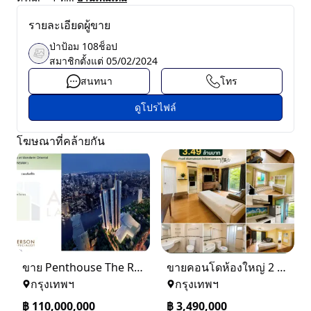
รายละเอียดผู้ขาย
ป่าป้อม 108ช็อป
สมาชิกตั้งแต่
05/02/2024
สนทนา
โทร
ดูโปรไฟล์
โฆษณาที่คล้ายกัน
ขาย Penthouse The Residences at Mandarin Oriental Bangkok (ICONSIAM)
ขายคอนโดห้องใหญ่ 2 ห้องนอน ทำเลพระราม 8 Lumpini Place Rama VIII
กรุงเทพฯ
กรุงเทพฯ
฿
110,000,000
฿
3,490,000