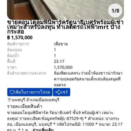
1
/
8
ขายคอนโดลุมพินีพาร์ค​รัตนาธิเบศร์​พร้อมผู้เช่า​
เหมาะสำหรับลงทุน​ ทำเลติดรถไฟฟ้าmrt​ บาง
กระสอ
฿
1,570,000
พิมพ์รายการ
เพื่อขาย
ห้องนอน
1
ห้องน้ำ
1
พื้นที่
23.17
ราคา
1,570,000
สิ่งอำนวยความสะดวก
ห้องฟิตเนส
สระว่ายน้ำ
ห้องซาวน่า
รักษา
ความปลอดภัย
สนามเด็กเล่น
ห้องสมุด
ที่
จอดรถ
เพิ่มในรายการโปรด
แชร์
นนทบุรี
อำเภอเมืองนนทบุรี
รายละเอียดสินค้า
ขายคอนโดลุมพินีพาร์ค รัตนาธิเบศร์​ ชั้น9 พร้อมผู้เช่า เหมาะ
ลงทุน! รายละเอียด:ข้อมูลทรัพย์(L-87529-4) * ตำแหน่ง: บางกระ
สอ, เมืองนนทบุรี, นนทบุรี * รหัสไปรษณีย์: 11000 * ขนาด: 23.17
ตร.ม. * 1 ห...
อ่านเพิ่มเติม