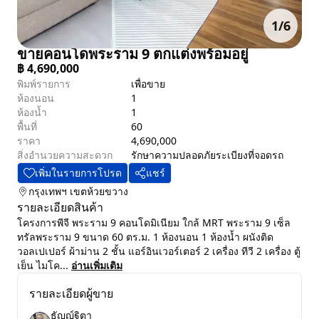
1
/
6
ขายคอนโดพระราม 9 ตกแต่งพร้อมอยู่
฿
4,690,000
พิมพ์รายการ
เพื่อขาย
ห้องนอน
1
ห้องน้ำ
1
พื้นที่
60
ราคา
4,690,000
สิ่งอำนวยความสะดวก
รักษาความปลอดภัย
ระเบียง
ที่จอดรถ
เพิ่มในรายการโปรด
แชร์
กรุงเทพฯ
เขตห้วยขวาง
รายละเอียดสินค้า
โครงการพีจี พระราม 9 คอนโดมิเนียม ใกล้ MRT พระราม 9 เซ็ล
ทรัลพระราม 9 ขนาด 60 ตร.ม. 1 ห้องนอน 1 ห้องน้ำ ผนังติด
วอลเปเปอร์ ผ้าม่าน 2 ชั้น แอร์อินเวอร์เตอร์ 2 เครื่อง ทีวี 2 เครื่อง ตู้
เย็น ไมโค...
อ่านเพิ่มเติม
รายละเอียดผู้ขาย
ธัญญ์ฐิตา