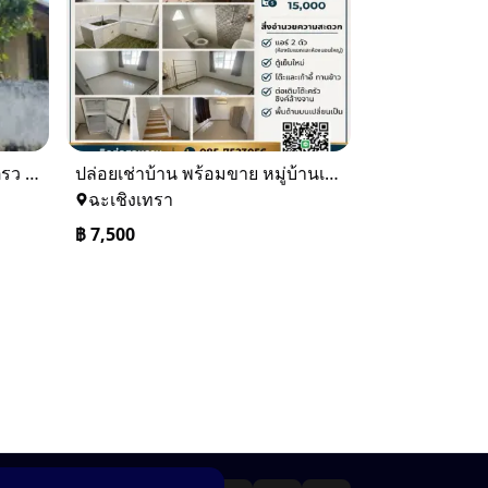
ขายบ้านเดียว 1 ชั้นพื้นที่ 102 ตรว บางละมุง ชลบุรี
ปล่อยเช่าบ้าน พร้อมขาย หมู่บ้านเจทาว ตำบลแสนภูดาษ
ฉะเชิงเทรา
฿
7,500