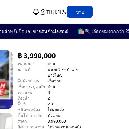
TH
|
EN
ขาย
🛍️
รับซื้อและขายสินค้ามือสอง!
🔍 เลือกชมจากกว่า 25 หมวดห
฿
3,990,000
หมวดย่อย
บ้าน
สถานที่
นนทบุรี -> อำเภอ
บางใหญ่
พิมพ์รายการ
เพื่อขาย
เพื่อการอยู่อาศัย
บ้าน
ห้องนอน
3
ห้องน้ำ
2
พื้นที่
208
ชนิดของห้อง
ไม่ตกแต่ง
ขึ้นโดยตรงกับ
ตัวแทน
ราคา
3,990,000
สิ่งอำนวยความ
รักษาความปลอดภัย