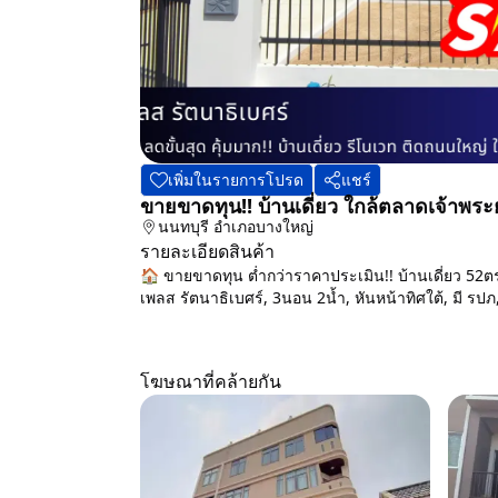
เพิ่มในรายการโปรด
แชร์
ขายขาดทุน!! บ้านเดี่ยว ใกล้ตลาดเจ้าพระย
นนทบุรี
อำเภอบางใหญ่
รายละเอียดสินค้า
🏠 ขายขาดทุน ต่ำกว่าราคาประเมิน!! บ้านเดี่ยว 52ตร
เพลส รัตนาธิเบศร์, 3นอน 2น้ำ, หันหน้าทิศใต้, มี รปภ
โฆษณาที่คล้ายกัน