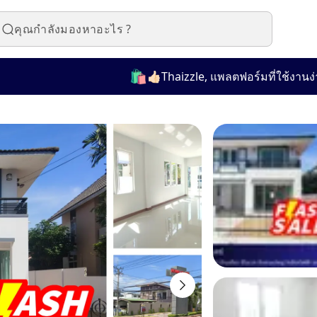
🛍️
👍🏻Thaizzle, แพลตฟอร์มที่ใช้งานง่ายสำห