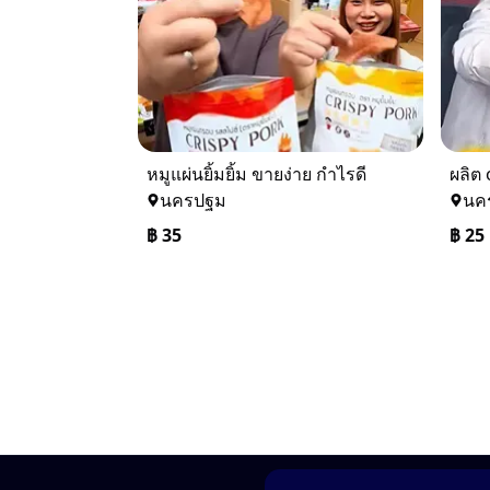
หมูแผ่นยิ้มยิ้ม ขายง่าย กำไรดี
นครปฐม
นค
฿
35
฿
25