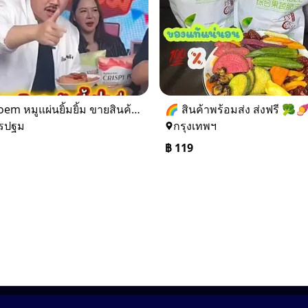
ผลิต oem หมูแผ่นยิ้มยิ้ม ขายสินค้าในแบลนด์คุณ
รปฐม
กรุงเทพฯ
฿
119