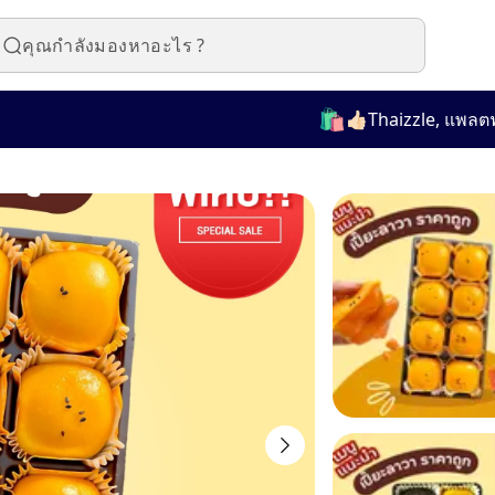
🛍️
👍🏻Thaizzle, แพลตฟอร์มท