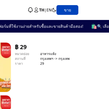
TH
|
EN
ขาย
🛍️
ี่ใช้งานง่ายสำหรับซื้อและขายสินค้ามือสอง!
🔍 เลือกชมจ
฿
29
หมวดย่อย
อาหารแห้ง
สถานที่
กรุงเทพฯ -> กรุงเทพ
ราคา
29