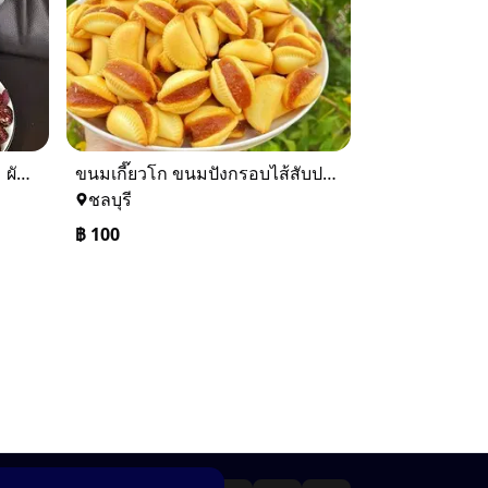
🌈 สินค้าพร้อมส่ง ส่งฟรี 🥦🍠 ผักผลไม้อบกรอบ ผักอบยอดฮิต เพื่อสุขภาพ 1 ถุง น้ำหนัก 250 กรัม ไม่ปรุงรส ได้ความรุ้สึกกรอบเหมือนขนม ไม่ใช่ผัก
ขนมเกี๊ยวโก ขนมปังกรอบไส้สับปะรด หอม หวานน้อย อร่อย
ชลบุรี
฿
100