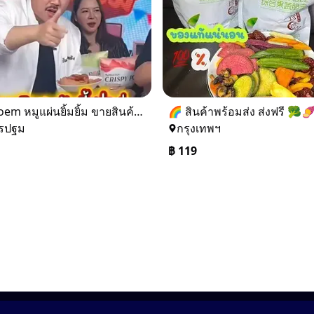
ผลิต oem หมูแผ่นยิ้มยิ้ม ขายสินค้าในแบลนด์คุณ
รปฐม
กรุงเทพฯ
฿
119