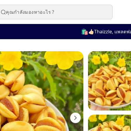
🛍️
👍🏻Thaizzle, แพลตฟอร์มที่