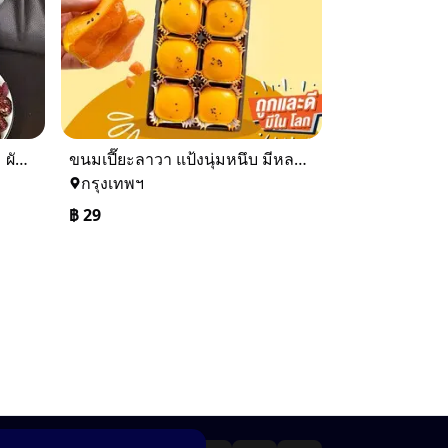
🌈 สินค้าพร้อมส่ง ส่งฟรี 🥦🍠 ผักผลไม้อบกรอบ ผักอบยอดฮิต เพื่อสุขภาพ 1 ถุง น้ำหนัก 250 กรัม ไม่ปรุงรส ได้ความรุ้สึกกรอบเหมือนขนม ไม่ใช่ผัก
ขนมเปี๊ยะลาวา แป้งนุ่มหนึบ มีหลายขนาดและแบบคละไส้ให้เลือกอ่านก่อนสั่ง
กรุงเทพฯ
฿
29