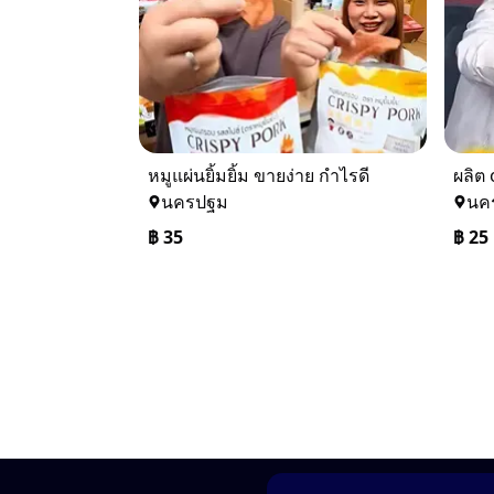
หมูแผ่นยิ้มยิ้ม ขายง่าย กำไรดี
นครปฐม
นค
฿
35
฿
25