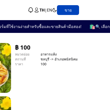
TH
|
EN
ขาย
🛍️
ใช้งานง่ายสำหรับซื้อและขายสินค้ามือสอง!
🔍 เลือกชมจากก
฿
100
หมวดย่อย
อาหารแห้ง
สถานที่
ชลบุรี -> อำเภอพนัสนิคม
ราคา
100