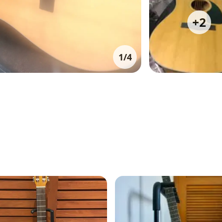
+
2
1
/
4