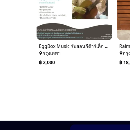
EggBox Music รับสอนกีต้าร์เด็ก ผู้ใหญ่ วัยเกษียณ 085-056-2519
Rai
กรุงเทพฯ
กรุ
฿
2,000
฿
18