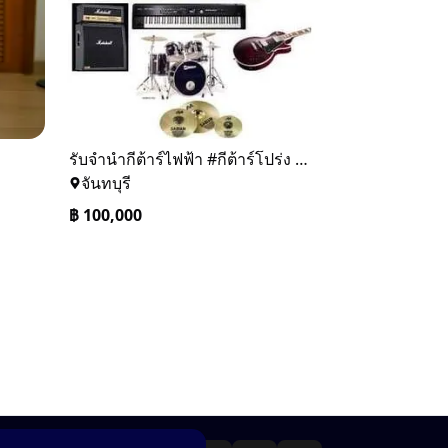
รับจำนำกีต้าร์ไฟฟ้า #กีต้าร์โปร่ง #เอฟเฟค #ร้านจำนำ #เปียโน #yamaha #kawai #กีต้าร์ไฟฟ้า #ตู้แอมป์ #คีย์บอร์ด #fender #gibson #ibanez #เอฟเฟคกีต้าร์ #กลองชุด #อุปกรณ์ดนตรี Line id n.99999999 ☎️0889686866
จันทบุรี
฿
100,000