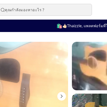
🛍️
👍🏻Thaizzle, แพลตฟอร์มที่ใช้งาน