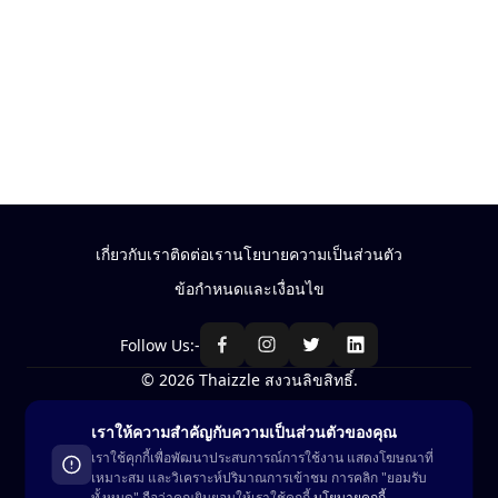
เกี่ยวกับเรา
ติดต่อเรา
นโยบายความเป็นส่วนตัว
ข้อกำหนดและเงื่อนไข
Follow Us:-
© 2026 Thaizzle สงวนลิขสิทธิ์.
เราให้ความสำคัญกับความเป็นส่วนตัวของคุณ
ซื้อ-ขาย สินค้าในประเทศไทย
เราใช้คุกกี้เพื่อพัฒนาประสบการณ์การใช้งาน แสดงโฆษณาที่
เหมาะสม และวิเคราะห์ปริมาณการเข้าชม การคลิก "ยอมรับ
ดูในแอพ
ทั้งหมด" ถือว่าคุณยินยอมให้เราใช้คุกกี้
นโยบายคุกกี้