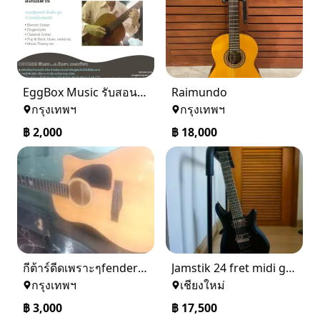
EggBox Music รับสอนกีต้าร์เด็ก ผู้ใหญ่ วัยเกษียณ 085-056-2519
Raimundo
กรุงเทพฯ
กรุงเทพฯ
฿
2,000
฿
18,000
กีต้าร์ดีดเพราะๆfenderราคากันเอง
Jamstik 24 fret midi guitar
กรุงเทพฯ
เชียงใหม่
฿
3,000
฿
17,500