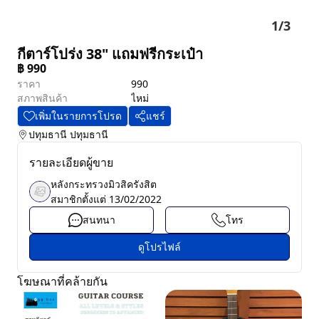
1
/
3
กีตาร์โปร่ง​ 38" แถมฟรีกระเป๋า
฿
990
ราคา
990
สภาพสินค้า
ไหม่
เพิ่มในรายการโปรด
แชร์
ปทุมธานี
ปทุมธานี
รายละเอียดผู้ขาย
หลังกระทรวงมิวสิครังสิต
สมาชิกตั้งแต่
13/02/2022
สนทนา
โทร
ดูโปรไฟล์
โฆษณาที่คล้ายกัน