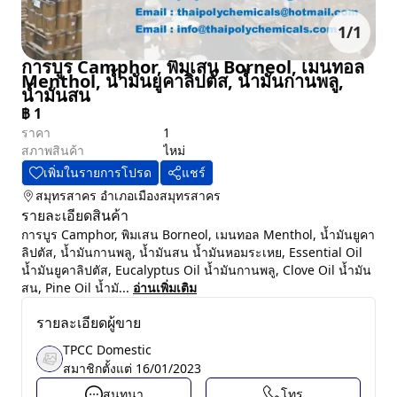
1
/
1
การบูร Camphor, พิมเสน Borneol, เมนทอล
Menthol, น้ำมันยูคาลิปตัส, น้ำมันกานพลู,
น้ำมันสน
฿
1
ราคา
1
สภาพสินค้า
ไหม่
เพิ่มในรายการโปรด
แชร์
สมุทรสาคร
อำเภอเมืองสมุทรสาคร
รายละเอียดสินค้า
การบูร Camphor, พิมเสน Borneol, เมนทอล Menthol, น้ำมันยูคา
ลิปตัส, น้ำมันกานพลู, น้ำมันสน น้ำมันหอมระเหย, Essential Oil
น้ำมันยูคาลิปตัส, Eucalyptus Oil น้ำมันกานพลู, Clove Oil น้ำมัน
สน, Pine Oil น้ำมั...
อ่านเพิ่มเติม
รายละเอียดผู้ขาย
TPCC Domestic
สมาชิกตั้งแต่
16/01/2023
สนทนา
โทร