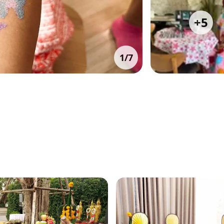
+
5
1
/
7