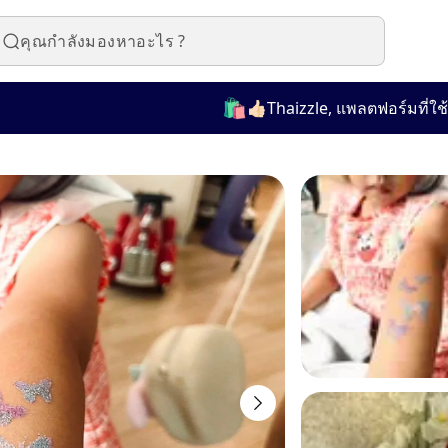
🛍️
👍🏻Thaizzle, แพลตฟอร์มที่ใช้งานง่