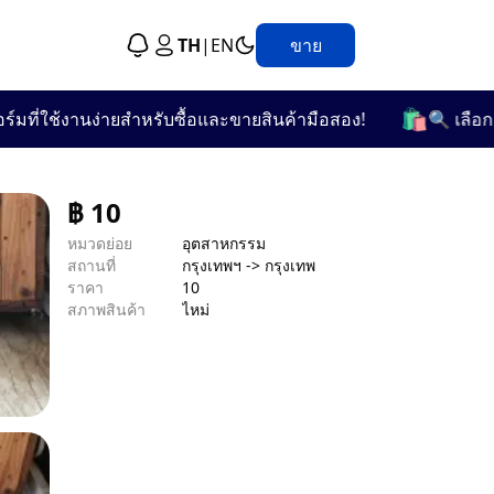
TH
|
EN
ขาย
🛍️
ใช้งานง่ายสำหรับซื้อและขายสินค้ามือสอง!
🔍 เลือกชมจากก
฿
10
หมวดย่อย
อุตสาหกรรม
สถานที่
กรุงเทพฯ -> กรุงเทพ
ราคา
10
สภาพสินค้า
ไหม่