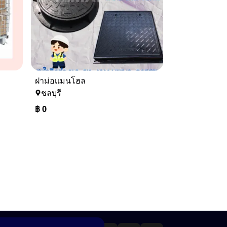
ฝาม่อเเมนโฮล
ชลบุรี
฿
0