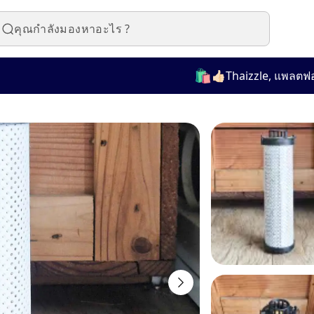
🛍️
👍🏻Thaizzle, แพลตฟอร์มที่